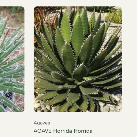
Agaves
Ag
AGAVE Horrida Horrida
AG