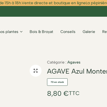
 15h à 18h.
Vente directe et boutique en ligne
La pépinière 
nos plantes
Bois & Broyat
Conseils
Galerie
Re
Catégorie :
Agaves
AGAVE Azul Monte
70 en stock
8,80
€
TTC