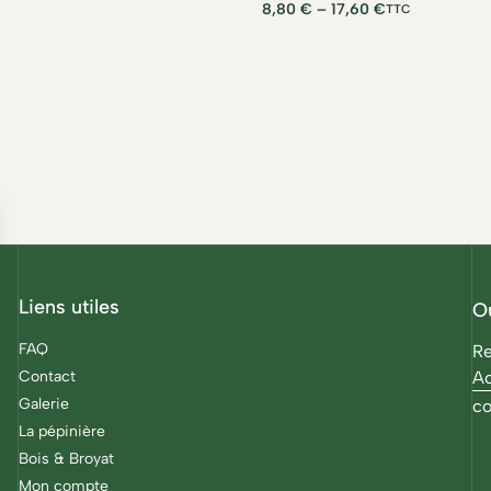
8,80
€
–
17,60
€
TTC
Liens utiles
O
FAQ
Re
Contact
Ac
Galerie
co
La pépinière
Bois & Broyat
Mon compte