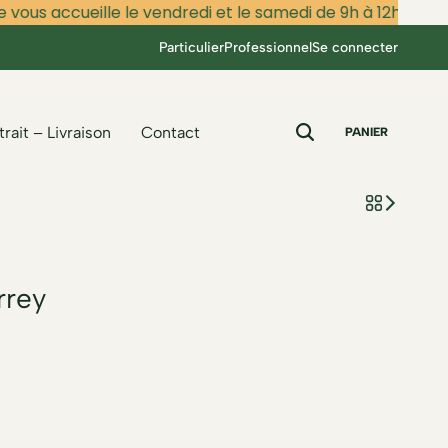
vous accueille le vendredi et le samedi de 9h à 12h et de 15
Particulier
Professionnel
Se connecter
trait – Livraison
Contact
PANIER
rrey