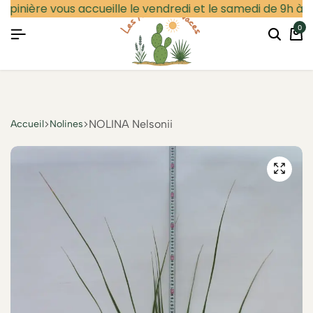
épinière vous accueille le vendredi et le samedi de 9h à 12
0
Particulier
Professionnel
Se connecter
NOLINA Nelsonii
Accueil
Nolines