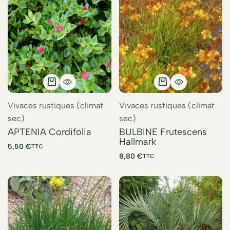
Vivaces rustiques (climat
Vivaces rustiques (climat
sec)
sec)
APTENIA Cordifolia
BULBINE Frutescens
Hallmark
5,50
€
TTC
8,80
€
TTC