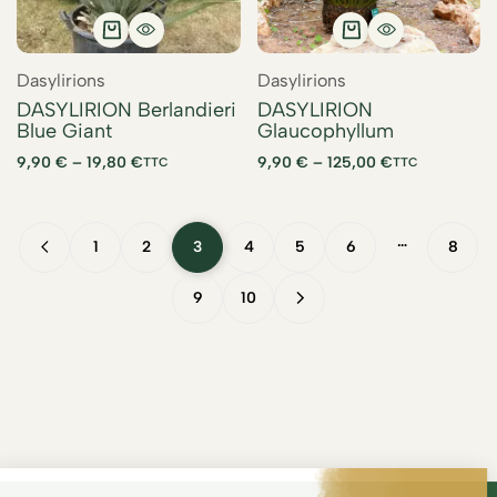
Dasylirions
Dasylirions
DASYLIRION Berlandieri
DASYLIRION
Blue Giant
Glaucophyllum
9,90
€
–
19,80
€
9,90
€
–
125,00
€
TTC
TTC
…
1
2
3
4
5
6
8
9
10