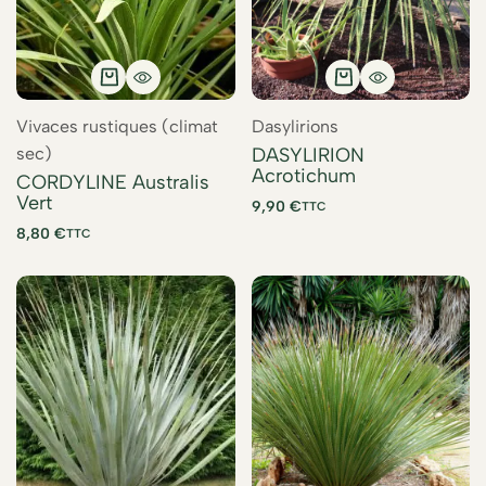
Vivaces rustiques (climat
Dasylirions
sec)
DASYLIRION
Acrotichum
CORDYLINE Australis
Vert
9,90
€
TTC
8,80
€
TTC