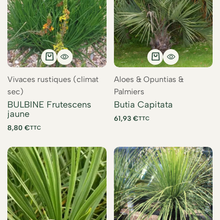
Vivaces rustiques (climat
Aloes & Opuntias &
sec)
Palmiers
BULBINE Frutescens
Butia Capitata
jaune
61,93
€
TTC
8,80
€
TTC