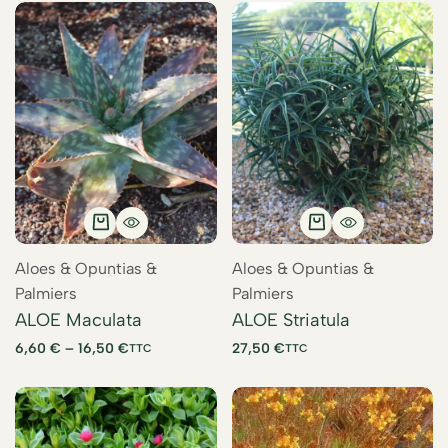
Aloes & Opuntias &
Aloes & Opuntias &
Palmiers
Palmiers
ALOE Maculata
ALOE Striatula
6,60
€
–
16,50
€
27,50
€
TTC
TTC