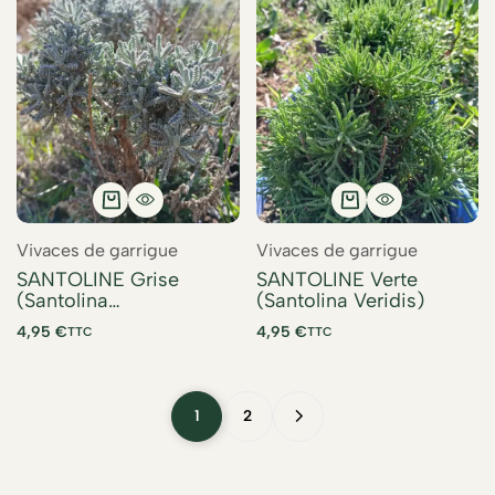
Vivaces de garrigue
Vivaces de garrigue
SANTOLINE Grise
SANTOLINE Verte
(Santolina
(Santolina Veridis)
Chamaecyparessus)
4,95
€
4,95
€
TTC
TTC
1
2