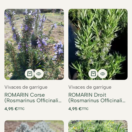
Vivaces de garrigue
Vivaces de garrigue
ROMARIN Corse
ROMARIN Droit
(Rosmarinus Officinalis
(Rosmarinus Officinalis
Corsican)
Droit)
4,95
€
4,95
€
TTC
TTC