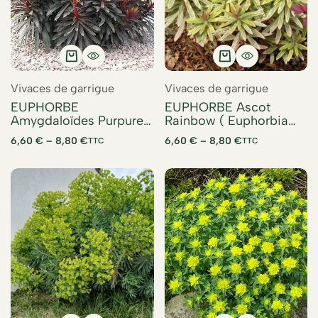
Vivaces de garrigue
Vivaces de garrigue
EUPHORBE
EUPHORBE Ascot
Amygdaloïdes Purpurea
Rainbow ( Euphorbia
(Euphorbia
Ascot Rainbow)
6,60
€
–
8,80
€
6,60
€
–
8,80
€
TTC
TTC
Amygdaloïdes
Purpurea)