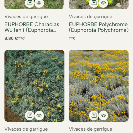
Vivaces de garrigue
Vivaces de garrigue
EUPHORBE Characias
EUPHORBE Polychrome
Wulfenii (Euphorbia
(Euphorbia Polychroma)
Characias Wulfenii )
8,80
€
TTC
TTC
Vivaces de garrigue
Vivaces de garrigue