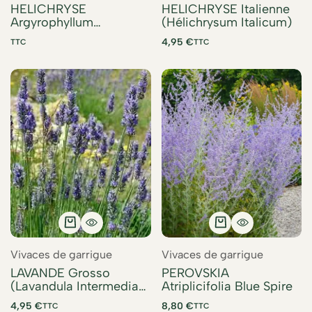
HELICHRYSE
HELICHRYSE Italienne
Argyrophyllum
(Hélichrysum Italicum)
(Helichrysum
4,95
€
TTC
TTC
Argyrophyllum )
Vivaces de garrigue
Vivaces de garrigue
LAVANDE Grosso
PEROVSKIA
(Lavandula Intermedia
Atriplicifolia Blue Spire
Grosso)
4,95
€
8,80
€
TTC
TTC