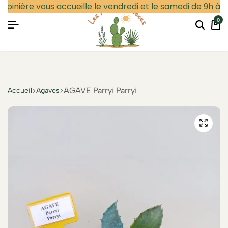
épinière vous accueille le vendredi et le samedi de 9h à 12
0
Particulier
Professionnel
Se connecter
AGAVE Parryi Parryi
Accueil
Agaves