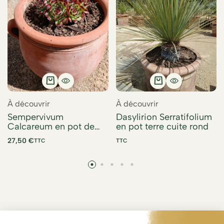
À découvrir
À découvrir
Sempervivum
Dasylirion Serratifolium
Calcareum en pot de
en pot terre cuite rond
terre cuite
27,50
€
TTC
TTC