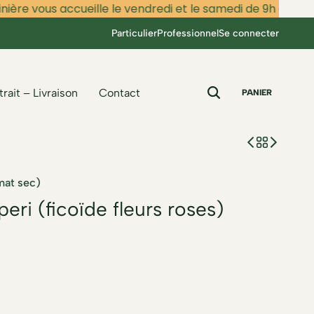
re vous accueille le vendredi et le samedi de 9h à 12h et de
Particulier
Professionnel
Se connecter
trait – Livraison
Contact
PANIER
mat sec)
 (ficoïde fleurs roses)