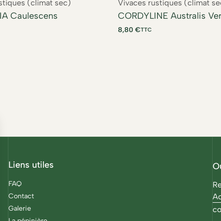
stiques (climat sec)
Vivaces rustiques (climat se
A Caulescens
CORDYLINE Australis Ver
8,80
€
TTC
Liens utiles
O
FAQ
Re
Contact
Ac
Galerie
co
La pépinière