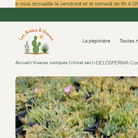
ière vous accueille le vendredi et le samedi de 9h à 12h et
La pépinière
Toutes 
Les
DELOSPERMA Cooper
Accueil
Vivaces rustiques (climat sec)
Arides
et
Vivaces