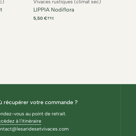
c)
Vivaces rustiques (climat sec)
Vi
t
LIPPIA Nodiflora
AP
5,50
€
5,
TTC
ù récupérer votre commande ?
ndez-vous au point de retrait.
cédez à l'itinéraire
ntact@lesaridesetvivaces.com