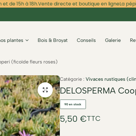
 de 15h à 18h.
Vente directe et boutique en ligne
La pépiniè
nos plantes
Bois & Broyat
Conseils
Galerie
Re
i (ficoïde fleurs roses)
Catégorie :
Vivaces rustiques (cli
DELOSPERMA Cooperi
90 en stock
5,50
€
TTC