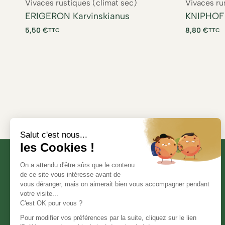
Vivaces rustiques (climat sec)
Vivaces ru
ERIGERON Karvinskianus
KNIPHOFI
5,50
€
8,80
€
TTC
TTC
Informations légales
Mention légales
Politique de confidentialité
Déclaration d’accessibilité
Conditions générales de vente