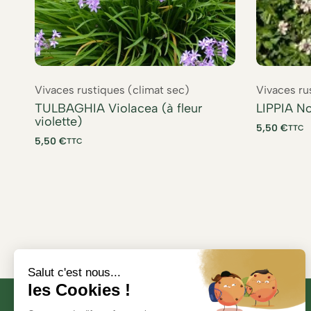
Vivaces rustiques (climat sec)
Vivaces ru
TULBAGHIA Violacea (à fleur
LIPPIA No
violette)
5,50
€
TTC
5,50
€
TTC