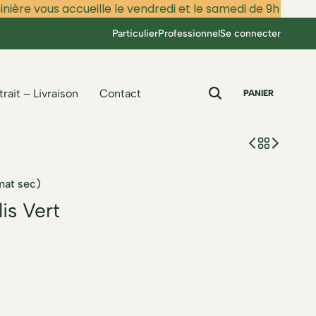
re vous accueille le vendredi et le samedi de 9h à 12h et d
Particulier
Professionnel
Se connecter
trait – Livraison
Contact
PANIER
mat sec)
is Vert