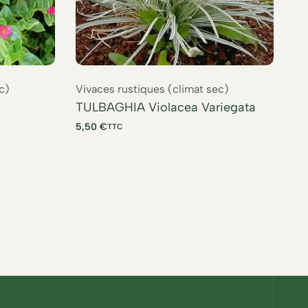
c)
Vivaces rustiques (climat sec)
Vi
TULBAGHIA Violacea Variegata
TU
bl
5,50
€
TTC
5,