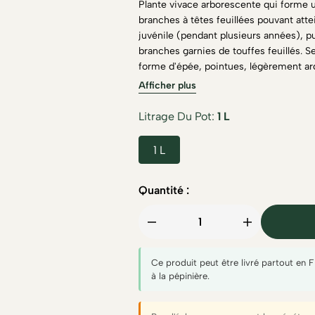
Plante vivace arborescente qui forme 
branches à têtes feuillées pouvant attei
juvénile (pendant plusieurs années), pu
branches garnies de touffes feuillés. Se
forme d'épée, pointues, légèrement arq
particulièrement les climats atlantiqu
Afficher plus
Litrage Du Pot
1 L
1 L
Quantité :
Ce produit peut être livré partout en 
à la pépinière.