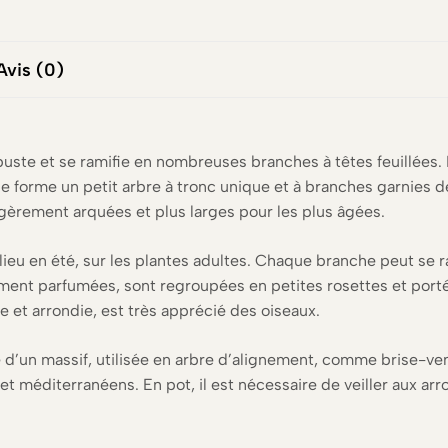
Avis (0)
uste et se ramifie en nombreuses branches à têtes feuillées. L
le forme un petit arbre à tronc unique et à branches garnies de 
égèrement arquées et plus larges pour les plus âgées.
ieu en été, sur les plantes adultes. Chaque branche peut se ram
atement parfumées, sont regroupées en petites rosettes et po
e et arrondie, est très apprécié des oiseaux.
e d’un massif, utilisée en arbre d’alignement, comme brise-ven
t méditerranéens. En pot, il est nécessaire de veiller aux arro