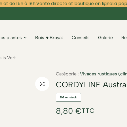
 de 15h à 18h.
Vente directe et boutique en ligne
La pépiniè
nos plantes
Bois & Broyat
Conseils
Galerie
Re
is Vert
Catégorie :
Vivaces rustiques (cli
CORDYLINE Austral
102 en stock
8,80
€
TTC