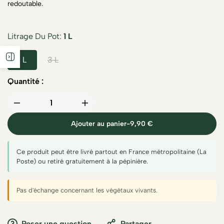
redoutable.
Litrage Du Pot
1 L
1 L
3 L
Quantité :
Ajouter au panier
-
9,90 €
Ce produit peut être livré partout en France métropolitaine (La
Poste) ou retiré gratuitement à la pépinière.
Pas d'échange concernant les végétaux vivants.
Poser une question
Partager