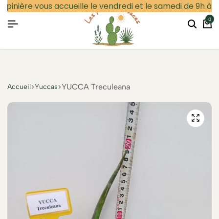
épinière vous accueille le vendredi et le samedi de 9h à 12
0
Particulier
Professionnel
Se connecter
YUCCA Treculeana
Accueil
Yuccas