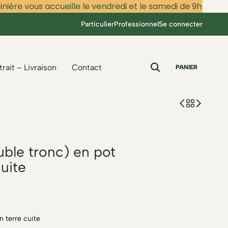
e vous accueille le vendredi et le samedi de 9h à 12h et de
Particulier
Professionnel
Se connecter
trait – Livraison
Contact
PANIER
uble tronc) en pot
cuite
n terre cuite