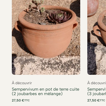
À découvrir
À découvri
Sempervivum en pot de terre cuite
Semperviv
(2 joubarbes en mélange)
(3 jouba
27,50
€
27,50
€
TTC
TTC