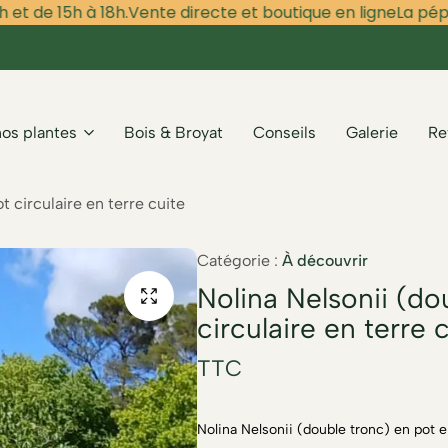
de 15h à 18h.
Vente directe et boutique en ligne
La pépinièr
nos plantes
Bois & Broyat
Conseils
Galerie
Re
t circulaire en terre cuite
Catégorie :
À découvrir
Nolina Nelsonii (do
circulaire en terre 
TTC
Nolina Nelsonii (double tronc) en pot e