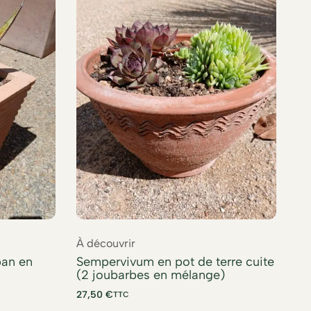
À découvrir
À 
pan en
Sempervivum en pot de terre cuite
Yu
(2 joubarbes en mélange)
TT
27,50
€
TTC