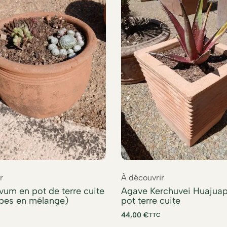
r
À découvrir
um en pot de terre cuite
Agave Kerchuvei Huajua
rbes en mélange)
pot terre cuite
44,00
€
TTC