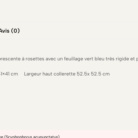
Avis (0)
rescente à rosettes avec un feuillage vert bleu très rigide et
41×41 cm Largeur haut collerette 52.5x 52.5 cm
gave (Scyphophorus acupunctatus)