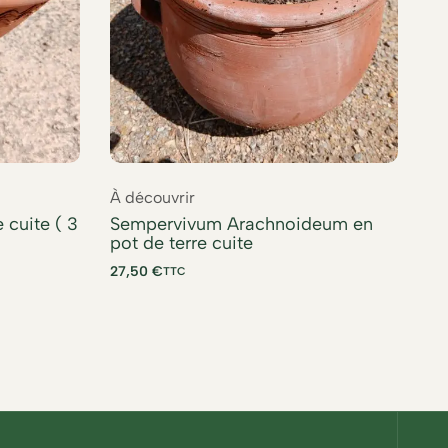
À découvrir
À 
 cuite ( 3
Sempervivum Arachnoideum en
Yu
pot de terre cuite
cu
27,50
€
TTC
TT