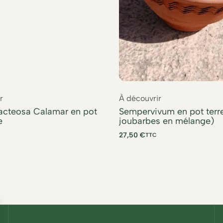
r
À découvrir
acteosa Calamar en pot
Sempervivum en pot terre
e
joubarbes en mélange)
27,50
€
TTC