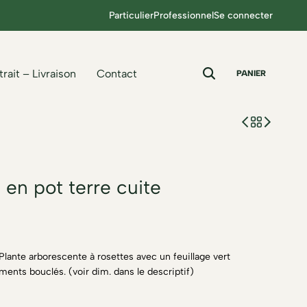
Particulier
Professionnel
Se connecter
trait – Livraison
Contact
PANIER
en pot terre cuite
Plante arborescente à rosettes avec un feuillage vert
aments bouclés. (voir dim. dans le descriptif)