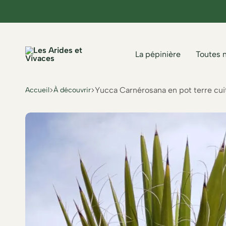
La pépinière
Toutes 
Les
Arides
Yucca Carnérosana en pot terre cui
Accueil
À découvrir
et
Vivaces