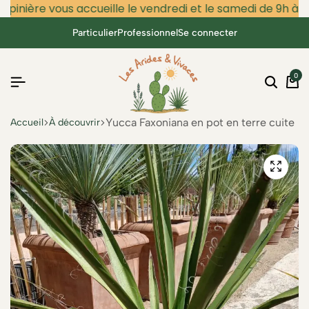
épinière vous accueille le vendredi et le samedi de 9h à 12
Particulier
Professionnel
Se connecter
0
Yucca Faxoniana en pot en terre cuite
Accueil
À découvrir